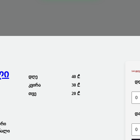
ლი
1-6 Დღე
Დღე
40 ₾
Დღ
Კვირა
30 ₾
Თვე
20 ₾
Და