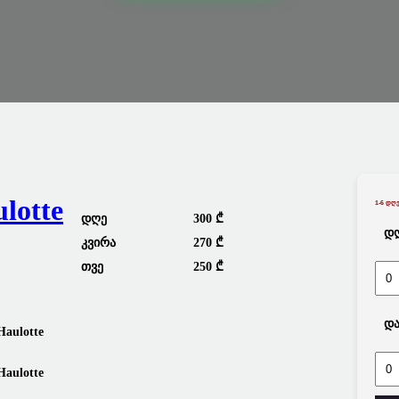
lotte
1-6 Დღე
Დღე
300 ₾
Დღ
Კვირა
270 ₾
Თვე
250 ₾
Და