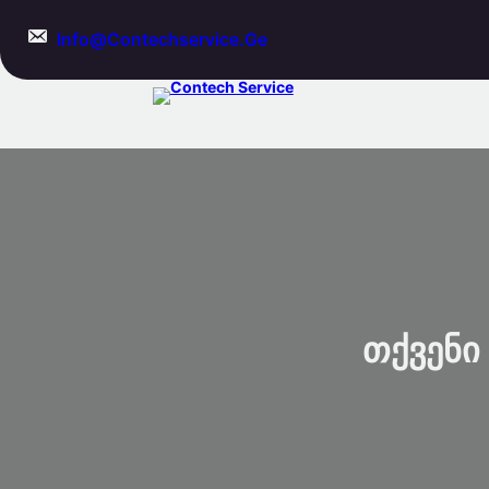
Skip
To
Info@contechservice.ge
Content
Თქვენი