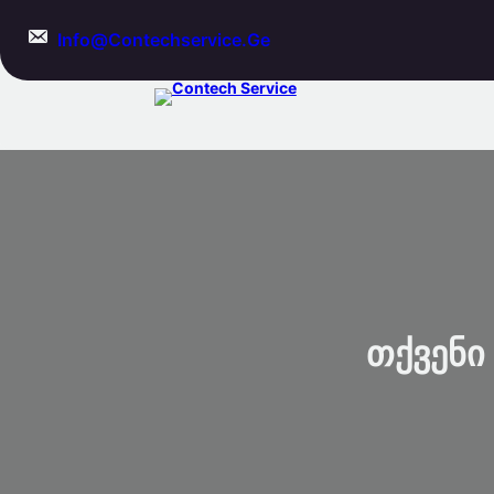
Skip
To
Info@contechservice.ge
Content
Თქვენი