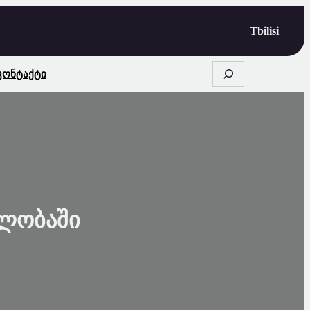
Tbilisi
S
Კონტაქტი
E
A
R
C
H
ბლობაში