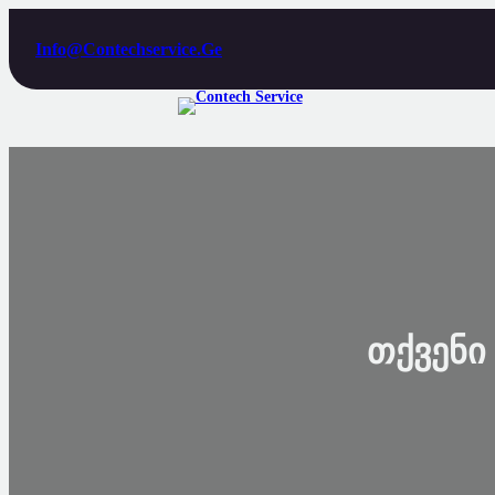
Skip
To
Info@contechservice.ge
Content
Თქვენი